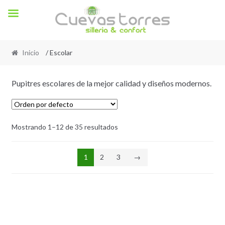
Inicio
/ Escolar
Pupitres escolares de la mejor calidad y diseños modernos.
Mostrando 1–12 de 35 resultados
1
2
3
→