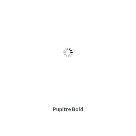
Pupitre Bold