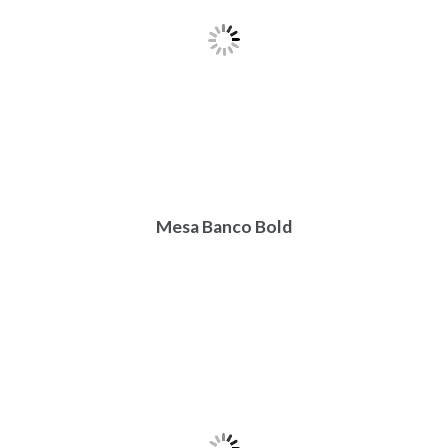
Mesa Banco Bold