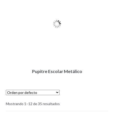
Pupitre Escolar Metálico
Mostrando 1–12 de 35 resultados