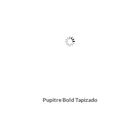
Pupitre Bold Tapizado