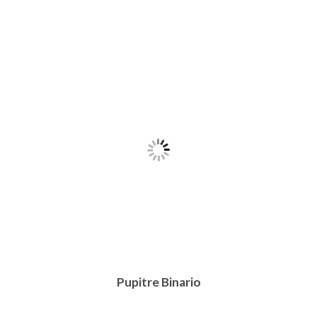
Pupitre Binario