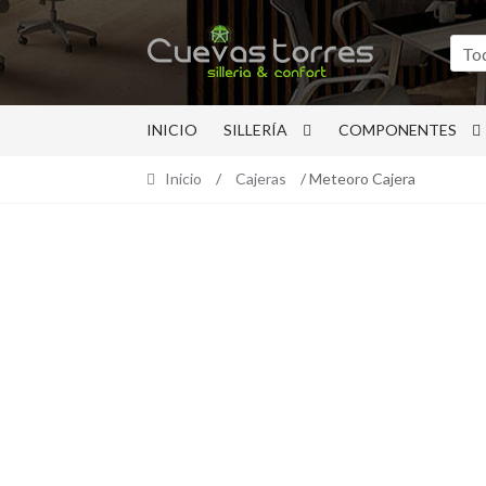
Ir
Ir
a
al
To
la
contenido
navegación
INICIO
SILLERÍA
COMPONENTES
Inicio
/
Cajeras
/ Meteoro Cajera