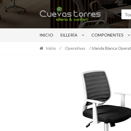
Ir
Ir
a
al
To
la
contenido
navegación
INICIO
SILLERÍA
COMPONENTES
Inicio
/
Operativas
/ Irlanda Blanca Operat