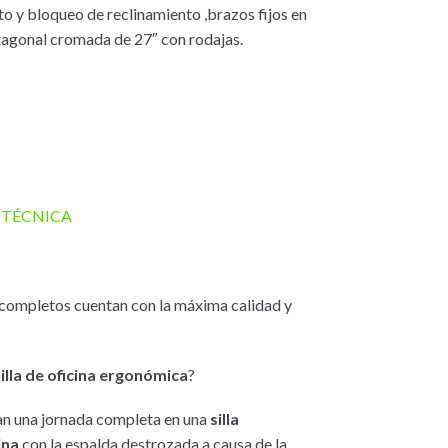
to y bloqueo de reclinamiento ,brazos fijos en
ntagonal cromada de 27″ con rodajas.
 TÉCNICA
s completos cuentan con la máxima calidad y
silla de oficina ergonómica
?
jan una jornada completa en una
silla
ina
con la espalda destrozada a causa de la